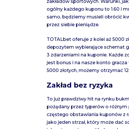
zakładów sportowych. Warunki, jak
ogólny każdego kuponu to 1.60 i mu
samo, będziemy musieli obrócić k
przez siebie pieniądze.
TOTALbet oferuje z kolei aż 5000 
depozytem wybierające schemat gr
3 zdarzeniami na kuponie. Każde z
jest bonus i na nasze konto gracza 
5000 złotych, możemy otrzymać 125
Zakład bez ryzyka
To już prawdziwy hit na rynku bukm
pożądany przez typerów o różnym p
częstego obstawiania kuponów z ra
jako jeden strzał, który może dać