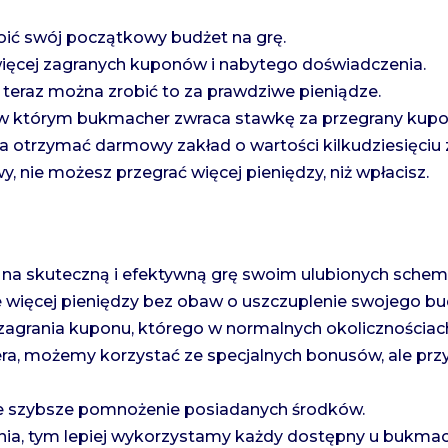
oić swój początkowy budżet na grę.
 więcej zagranych kuponów i nabytego doświadczenia.
 teraz można zrobić to za prawdziwe pieniądze.
 w którym bukmacher zwraca stawkę za przegrany kupo
a otrzymać darmowy zakład o wartości kilkudziesięciu z
, nie możesz przegrać więcej pieniędzy, niż wpłacisz.
 na skuteczną i efektywną grę swoim ulubionych sche
więcej pieniędzy bez obaw o uszczuplenie swojego bu
zagrania kuponu, którego w normalnych okolicznościach
a, możemy korzystać ze specjalnych bonusów, ale przy o
e szybsze pomnożenie posiadanych środków.
ia, tym lepiej wykorzystamy każdy dostępny u bukmac