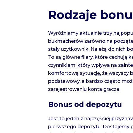
Rodzaje bon
Wyróżniamy aktualnie trzy najpop
bukmacherów zarówno na początek s
stały użytkownik. Należą do nich b
To są główne filary, które cechują
czynnikiem, który wpływa na zain
komfortową sytuację, że wszyscy b
podstawowy, a bardzo często możem
zarejestrowaniu konta gracza.
Bonus od depozytu
Jest to jeden z najczęściej przyz
pierwszego depozytu. Dostajemy go