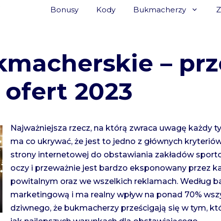
Bonusy
Kody
Bukmacherzy
Z
macherskie – prz
 ofert 2023
Najważniejsza rzecz, na którą zwraca uwagę każdy t
ma co ukrywać, że jest to jedno z głównych kryteri
strony internetowej do obstawiania zakładów sporto
oczy i przeważnie jest bardzo eksponowany przez 
powitalnym oraz we wszelkich reklamach. Według ba
marketingową i ma realny wpływ na ponad 70% wszyst
dziwnego, że bukmacherzy prześcigają się w tym, któr