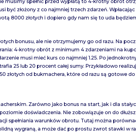
ie musimy spełnić przed wypłatą to 4-krotny obrót otr
si być złożony z co najmniej trzech zdarzeń. Wpłacając 
wotą 8000 złotych i dopiero gdy nam się to uda będzi
złotych bonusu, ale nie otrzymujemy go od razu. Na p
ania: 4-krotny obrót z minimum 4 zdarzeniami na kupo
darzenie musi mieć kurs co najmniej 1.25. Po jednokro
trafia 25 lub 20 procent całej sumy. Przykładowo realiz
0 złotych od bukmachera, które od razu są gotowe do
acherskim. Zarówno jako bonus na start, jak i dla stały
oziomie doświadczenia. Nie zobowiązuje on do dłuższe
cji spełniania warunków obrotu. Tutaj można porównać 
 solidną wygraną, a może dać po prostu zwrot stawki w