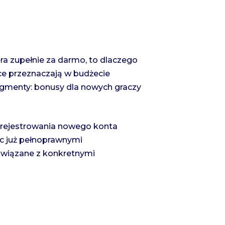
ra zupełnie za darmo, to dlaczego
ce przeznaczają w budżecie
egmenty: bonusy dla nowych graczy
zarejestrowania nowego konta
ąc już pełnoprawnymi
związane z konkretnymi