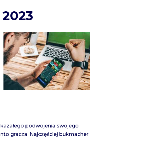
 202
3
 okazałego podwojenia swojego
onto gracza. Najczęściej bukmacher