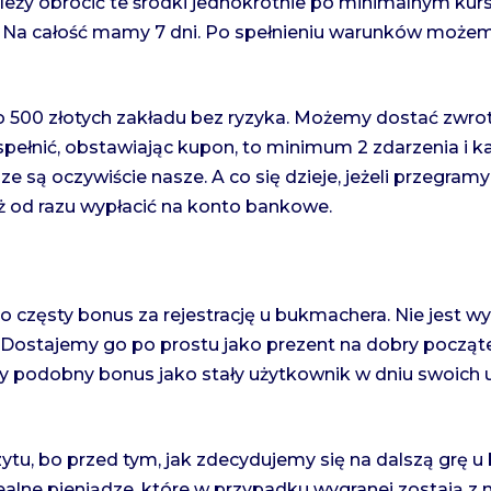
należy obrócić te środki jednokrotnie po minimalnym ku
 Na całość mamy 7 dni. Po spełnieniu warunków możemy 
 500 złotych zakładu bez ryzyka. Możemy dostać zwrot
 spełnić, obstawiając kupon, to minimum 2 zdarzenia i k
ze są oczywiście nasze. A co się dzieje, jeżeli przegr
 od razu wypłacić na konto bankowe.
o częsty bonus za rejestrację u bukmachera. Nie jest
 Dostajemy go po prostu jako prezent na dobry począt
y podobny bonus jako stały użytkownik w dniu swoich ur
ytu, bo przed tym, jak zdecydujemy się na dalszą grę
ne pieniądze, które w przypadku wygranej zostają z na