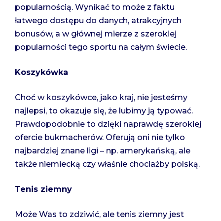
popularnością. Wynikać to może z faktu
łatwego dostępu do danych, atrakcyjnych
bonusów, a w głównej mierze z szerokiej
popularności tego sportu na całym świecie.
Koszykówka
Choć w koszykówce, jako kraj, nie jesteśmy
najlepsi, to okazuje się, że lubimy ją typować.
Prawdopodobnie to dzięki naprawdę szerokiej
ofercie bukmacherów. Oferują oni nie tylko
najbardziej znane ligi – np. amerykańską, ale
także niemiecką czy właśnie chociażby polską.
Tenis ziemny
Może Was to zdziwić, ale tenis ziemny jest