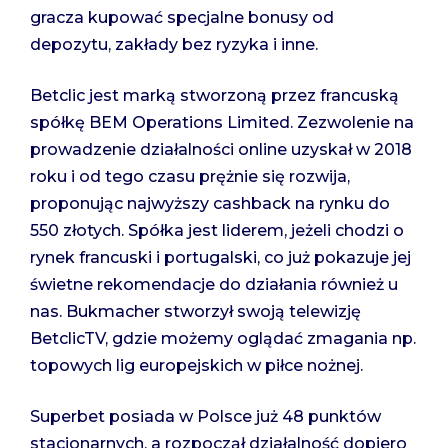
gracza kupować specjalne bonusy od
depozytu, zakłady bez ryzyka i inne.
Betclic jest marką stworzoną przez francuską
spółkę BEM Operations Limited. Zezwolenie na
prowadzenie działalności online uzyskał w 2018
roku i od tego czasu prężnie się rozwija,
proponując najwyższy cashback na rynku do
550 złotych. Spółka jest liderem, jeżeli chodzi o
rynek francuski i portugalski, co już pokazuje jej
świetne rekomendacje do działania również u
nas. Bukmacher stworzył swoją telewizję
BetclicTV, gdzie możemy oglądać zmagania np.
topowych lig europejskich w piłce nożnej.
Superbet posiada w Polsce już 48 punktów
stacjonarnych, a rozpoczął działalność dopiero