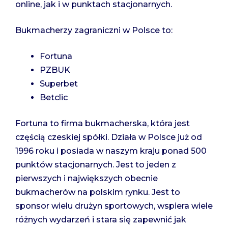
online, jak i w punktach stacjonarnych.
Bukmacherzy zagraniczni w Polsce to:
Fortuna
PZBUK
Superbet
Betclic
Fortuna to firma bukmacherska, która jest
częścią czeskiej spółki. Działa w Polsce już od
1996 roku i posiada w naszym kraju ponad 500
punktów stacjonarnych. Jest to jeden z
pierwszych i największych obecnie
bukmacherów na polskim rynku. Jest to
sponsor wielu drużyn sportowych, wspiera wiele
różnych wydarzeń i stara się zapewnić jak