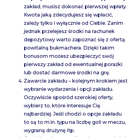
zakład, musisz dokonać pierwszej wpłaty.
Kwota jaką zdecydujesz się wpłacić,
zależy tylko i wyłącznie od Ciebie. Zanim
jednak przelejesz środki na rachunek
depozytowy warto zapoznać się z ofertą
powitalną bukmachera. Dzięki takim
bonusom możesz ubezpieczyć swój
pierwszy zakład od ewentualnej porażki
lub dostać darmowe środki na grę.
Zawarcie zakładu – kolejnym krokiem jest
wybranie wydarzenia i opcji zakładu.
Oczywiście spośród szerokiej oferty,
wybierz to, które interesuje Cię
najbardziej. Jeśli chodzi o opcje zakładu
to są to m.in. typu na liczbę goli w meczu,
wygraną drużynę itp.