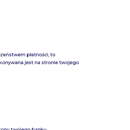
czeństwem płatności, to
okonywana jest na stronie twojego
trony twojego banku.