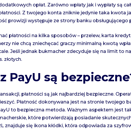
dodatkowych opłat. Zarówno wpłaty jak i wypłaty są c
łatności. Z twojego konta zniknie jedynie taka kwota ja
ć prowizji występuje ze strony banku obsługującego p
nać płatności na kilka sposobów – przelew, karta kredyt
rzy nie chcą zniechęcać graczy minimalną kwotą wpłat
le. Jeśli jednak bukmacher zdecyduje się na limit to najc
. złotych.
 z PayU są bezpieczne
ransakcji, płatności są jak najbardziej bezpieczne. Oper
pieszyć. Płatność dokonywana jest na stronie twojego b
e PayU to bezpieczna metoda. Ważnym aspektem jest 
kmacherskie, które potwierdzają posiadanie skuteczny
 znajduje się ikona kłódki, która odpowiada za szyfro