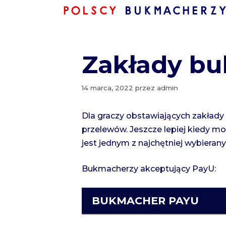
Przeskocz
do
treści
Zakłady b
14 marca, 2022
przez
admin
Dla graczy obstawiających zakład
przelewów. Jeszcze lepiej kiedy mo
jest jednym z najchętniej wybiera
Bukmacherzy akceptujący PayU:
BUKMACHER PAYU