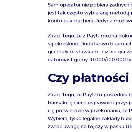
Sam operator nie pobiera żadnych 
jest tak często wybieraną metodą p
konto bukmachera. Jedyna możliwoś
Z racji tego, że z PayU można doko
są określone. Dodatkowo bukmache
gra małymi stawkami, niż nie gra wca
natomiast górny 10 000/100 000 tys
Czy płatności
Z racji tego, że PayU to pośrednik t
transakcję nieco usprawnić i przys
cię potwierdzić w przekonaniu, ż
Wybieraj tylko legalne zakłady bu
zwróć uwagę na to, czy w pasku URL