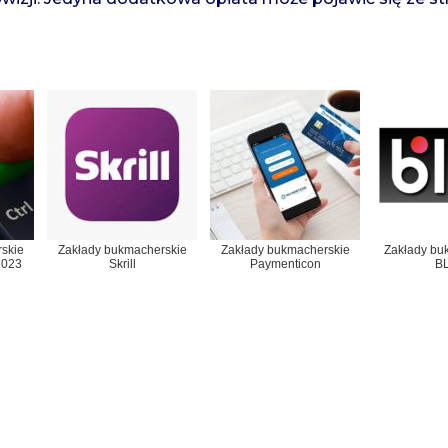
skie
Zakłady bukmacherskie
Zakłady bukmacherskie
Zakłady bu
2023
Skrill
Paymenticon
BL