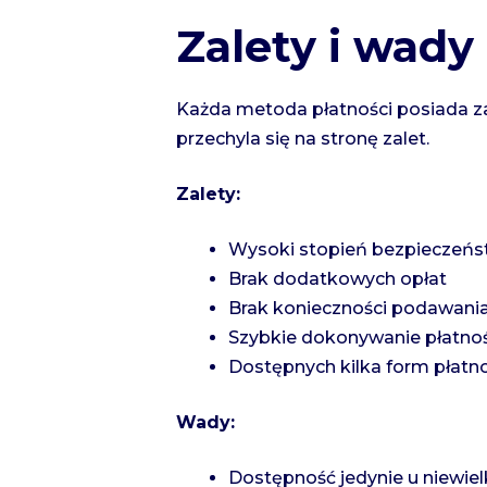
Zalety i wady
Każda metoda płatności posiada za
przechyla się na stronę zalet.
Zalety:
Wysoki stopień bezpieczeń
Brak dodatkowych opłat
Brak konieczności podawania
Szybkie dokonywanie płatnoś
Dostępnych kilka form płatno
Wady:
Dostępność jedynie u niewiel