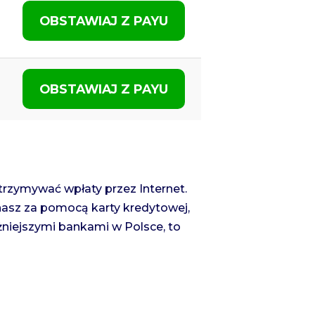
OBSTAWIAJ Z PAYU
OBSTAWIAJ Z PAYU
trzymywać wpłaty przez Internet.
onasz za pomocą karty kredytowej,
niejszymi bankami w Polsce, to