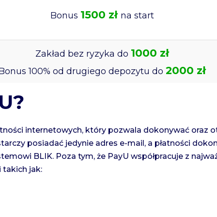
1500 zł
Bonus
na start
1000 zł
Zakład bez ryzyka do
2000 zł
Bonus 100% od drugiego depozytu do
yU?
atności internetowych, który pozwala dokonywać oraz o
starczy posiadać jedynie adres e-mail, a płatności dok
temowi BLIK. Poza tym, że PayU współpracuje z najważ
takich jak: