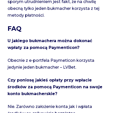
sporym utrudnieniem jest fakt, że na chwilę
obecną tylko jeden bukmacher korzysta z tej
metody płatności.
FAQ
U jakiego bukmachera można dokonać
wpłaty za pomocą Paymenticon?
Obecnie z e-portfela Paymeticon korzysta
jedynie jeden bukmacher – LVBet.
Czy poniosę jakieś opłaty przy wpłacie
środków za pomocą Paymenticon na swoje
konto bukmacherskie?
Nie. Zarówno założenie konta jak i wpłata