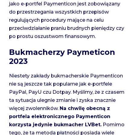
jako e-portfel Paymenticon jest zobowiązany
do przestrzegania wszystkich przepisów
regulujących procedury mające na celu
przeciwdziałanie praniu brudnych pieniędzy czy
po prostu oszustwom finansowym.
Bukmacherzy Paymeticon
2023
Niestety zakłady bukmacherskie Paymenticon
nie są jeszcze tak popularne jak e-portfele
PayPal, PayU czu Dotpay. Myślimy, że z czasem
ta sytuacja ulegnie zmianie i zyska znacznie
więcej zwolenników.
Na chwilę obecną z
portfela elektronicznego Paymenticon
korzysta jedynie bukmacher LVBet.
Pomimo
tego, że ta metoda płatności posiada wiele