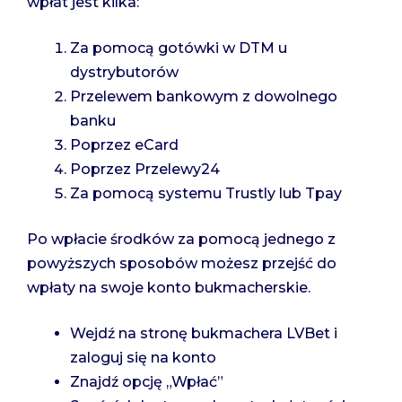
wpłat jest kilka:
Za pomocą gotówki w DTM u
dystrybutorów
Przelewem bankowym z dowolnego
banku
Poprzez eCard
Poprzez Przelewy24
Za pomocą systemu Trustly lub Tpay
Po wpłacie środków za pomocą jednego z
powyższych sposobów możesz przejść do
wpłaty na swoje konto bukmacherskie.
Wejdź na stronę bukmachera LVBet i
zaloguj się na konto
Znajdź opcję „Wpłać”