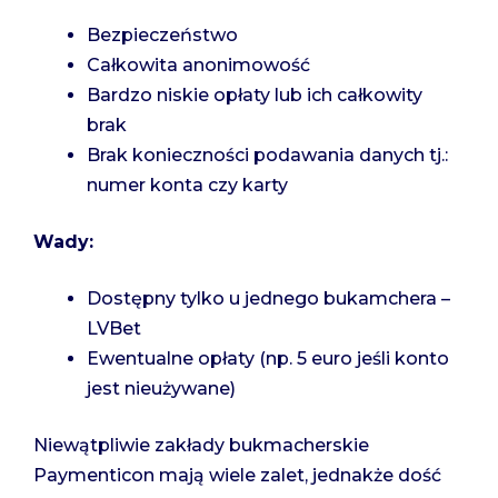
Bezpieczeństwo
Całkowita anonimowość
Bardzo niskie opłaty lub ich całkowity
brak
Brak konieczności podawania danych tj.:
numer konta czy karty
Wady:
Dostępny tylko u jednego bukamchera –
LVBet
Ewentualne opłaty (np. 5 euro jeśli konto
jest nieużywane)
Niewątpliwie zakłady bukmacherskie
Paymenticon mają wiele zalet, jednakże dość